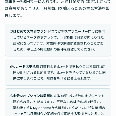
端末を一括0円で手に入れても、月額料金が急に跳ね上がって
は意味がありません。月額費用を抑えるための主な方法を整
理します。
📋
はじめてスマホプラン
ドコモが初スマホユーザー向けに提供
しているデータ通信プランで、一定期間は月額が抑えられた
設定になっています。対象条件や期間は変更されることがあ
るため、申し込み時に最新の条件を確認してください。
💳
dカードお支払割
月額料金をdカードで支払うことで毎月187
円が割引される仕組みです。dカードを持っていない場合は同
時に申し込むことで、維持費をさらに抑えられます。
⚠️
余分なオプションは即解約する
店頭では複数のオプションを
勧められることがあります。不要なものはその場で断るか、
契約後すぐにMy docomoから解約してください。特に最初の
1〜2ヶ月は月額料金の明細を必ず確認する習慣をつけること