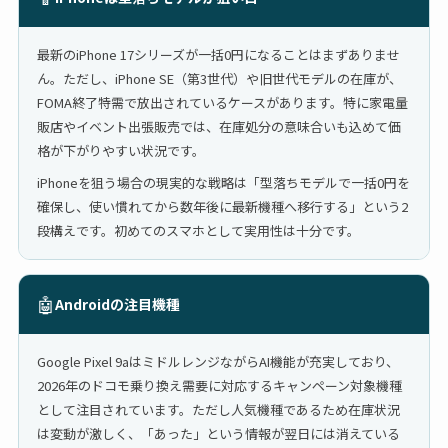
最新のiPhone 17シリーズが一括0円になることはまずありませ
ん。ただし、iPhone SE（第3世代）や旧世代モデルの在庫が、
FOMA終了特需で放出されているケースがあります。特に家電量
販店やイベント出張販売では、在庫処分の意味合いも込めて価
格が下がりやすい状況です。
iPhoneを狙う場合の現実的な戦略は「型落ちモデルで一括0円を
確保し、使い慣れてから数年後に最新機種へ移行する」という2
段構えです。初めてのスマホとして実用性は十分です。
🤖
Androidの注目機種
Google Pixel 9aはミドルレンジながらAI機能が充実しており、
2026年のドコモ乗り換え需要に対応するキャンペーン対象機種
として注目されています。ただし人気機種であるため在庫状況
は変動が激しく、「あった」という情報が翌日には消えている