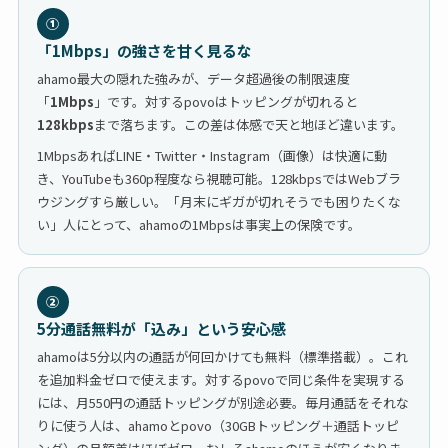
①
「1Mbps」の強さを甘く見るな
ahamo最大の隠れた強みが、データ超過後の制限速度
「
1Mbps
」です。対するpovoはトッピングが切れると
128kbps
まで落ちます。この差は体感で天と地ほど違います。
1MbpsあればLINE・Twitter・Instagram（画像）は快適に動
き、YouTubeも360p程度なら視聴可能。128kbpsではWebブラ
ウジングすら厳しい。「月末にギガが切れそうでも困りたくな
い」人にとって、ahamoの1Mbpsは事実上の保険です。
②
5分通話無料が「込み」という安心感
ahamoは5分以内の通話が何回かけても無料（標準搭載）。これ
を追加料金ゼロで使えます。対するpovoで同じ条件を実現する
には、月550円の通話トッピングが別途必要。毎月通話をそれな
りに使う人は、ahamoとpovo（30GBトッピング＋通話トッピ