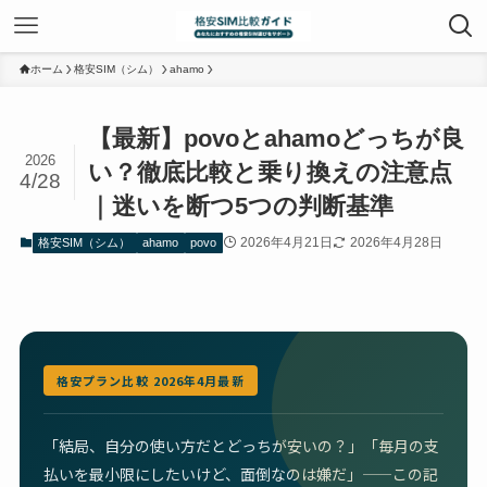
ホーム
格安SIM（シム）
ahamo
【最新】povoとahamoどっちが良
2026
い？徹底比較と乗り換えの注意点
4/28
｜迷いを断つ5つの判断基準
2026年4月21日
2026年4月28日
格安SIM（シム）
ahamo
povo
格安プラン比較 2026年4月最新
「結局、自分の使い方だとどっちが安いの？」「毎月の支
払いを最小限にしたいけど、面倒なのは嫌だ」——この記