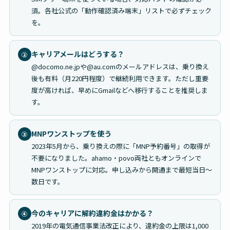
須。各社公式の「動作確認済み端末」リストで必ずチェック
を。
キャリアメールはどうする？
②
@docomo.ne.jpや@au.comのメールアドレスは、乗り換え
後も有料（月220円程度）で継続利用できます。ただし重要
度が高ければ、早めにGmailなどへ移行することを推奨しま
す。
MNPワンストップを使う
③
2023年5月から、乗り換えの際に「MNP予約番号」の取得が
不要になりました。ahamo・povo両社ともオンラインで
MNPワンストップに対応。申し込みから開通まで最短当日〜
数日です。
今のキャリアに解約違約金はかかる？
④
2019年の電気通信事業法改正により、違約金の上限は1,000