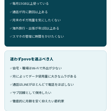
毎月15GB以上使っている
通話が月に数回以上ある
月末のギガ残量を気にしたくない
海外旅行・出張が年1回以上ある
スマホの管理に時間をかけたくない
迷わずpovoを選ぶべき人
自宅・職場はWi-Fiで外出が少ない
月によってデータ使用量に大きなムラがある
通話はLINEがほとんどで電話をほぼしない
サブ回線として保持したい
徹底的に月額を安く抑えたい節約家