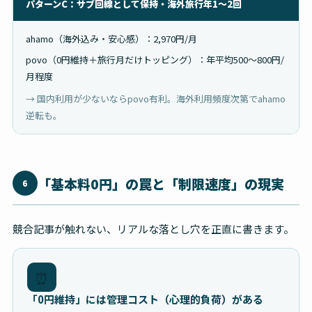
パターンC：サブ回線として保持・海外旅行年1〜2回
ahamo（海外込み・安心感）：2,970円/月
povo（0円維持＋旅行月だけトッピング）：年平均500〜800円/
月程度
→ 国内利用が少ないならpovo有利。海外利用頻度次第でahamo
逆転も。
「基本料0円」の罠と「制限速度」の現実
6
競合記事が触れない、リアルな落とし穴を正直に書きます。
⏰
「0円維持」には管理コスト（心理的負荷）がある