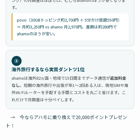
ング）の月額差はほぼゼロ、むしろahamoのほうが安くなりま
す。
povo（30GBトッピング約2,700円 ＋ 5分かけ放題550円）
＝ 月約3,250円 vs ahamo 月2,970円。差額は約280円で
ahamoのほうが安い。
③
海外旅行するなら実質ダントツ1位
ahamoは海外82ヵ国・地域で15日間までデータ通信が
追加料金
なし
。短期の海外旅行や出張が年1〜2回ある人は、現地SIMや海
外Wi-Fiルーターを手配する手間とコストを丸ごと省けます。こ
れだけで月額差は十分ペイします。
→ 今ならアハモに乗り換えで20,000ポイントプレゼン
ト！