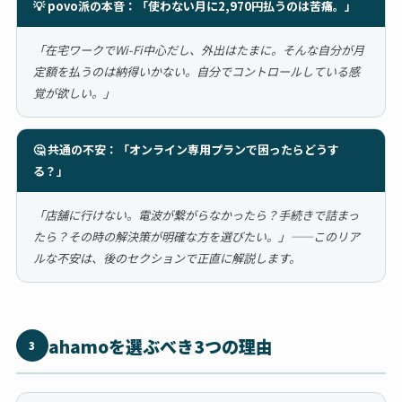
💡 povo派の本音：「使わない月に2,970円払うのは苦痛。」
「在宅ワークでWi-Fi中心だし、外出はたまに。そんな自分が月
定額を払うのは納得いかない。自分でコントロールしている感
覚が欲しい。」
🤔 共通の不安：「オンライン専用プランで困ったらどうす
る？」
「店舗に行けない。電波が繋がらなかったら？手続きで詰まっ
たら？その時の解決策が明確な方を選びたい。」——このリア
ルな不安は、後のセクションで正直に解説します。
ahamoを選ぶべき3つの理由
3