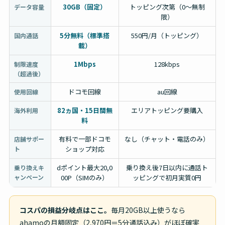
30GB（固定）
トッピング次第（0〜無制
データ容量
限）
5分無料（標準搭
550円/月（トッピング）
国内通話
載）
1Mbps
128kbps
制限速度
（超過後）
ドコモ回線
au回線
使用回線
82ヵ国・15日間無
エリアトッピング要購入
海外利用
料
有料で一部ドコモ
なし（チャット・電話のみ）
店舗サポー
ト
ショップ対応
dポイント最大20,0
乗り換え後7日以内に通話ト
乗り換えキ
ャンペーン
00P（SIMのみ）
ッピングで初月実質0円
コスパの損益分岐点はここ。
毎月20GB以上使うなら
ahamoの月額固定（2,970円＝5分通話込み）がほぼ確実