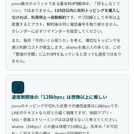
povo最大のメリットである基本料0円維持は、「何もしなくて
いい」ではありません。
180日以内に有料トッピングを購入し
なければ、利用停止→自動解約
です。サブ回線として半年以上
放置するとアウト。解約後は同じ電話番号を取り戻せません。
カレンダーに必ずリマインダーを設定してください。
また、毎月「今月いくら使うか」を考え、適切なトッピングを
選ぶ判断コストが発生します。ahamoを選ぶ人の多くは、この
「管理の手間」に2,970円を払っていると言っても過言ではあり
ません。
📶
速度制限後の「128kbps」は想像以上に厳しい
povoのトッピングが切れた状態での通信速度は128kbpsです。
LINEのテキストなら何とか届く程度ですが、地図アプリ・
SNS・音楽ストリーミングはほぼ使えないと考えてください。
ahamo（1Mbps）との差は体感で10倍以上。月末の「ギガ切
れ」に対する安心感は、ahamoが圧倒的です。